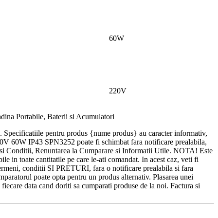
60W
220V
ina Portabile, Baterii si Acumulatori
ra. Specificatiile pentru produs {nume produs} au caracter informativ,
e 220V 60W IP43 SPN3252 poate fi schimbat fara notificare prealabila,
itii, Renuntarea la Cumparare si Informatii Utile. NOTA! Este
 in toate cantitatile pe care le-ati comandat. In acest caz, veti fi
rmeni, conditii SI PRETURI, fara o notificare prealabila si fara
l poate opta pentru un produs alternativ. Plasarea unei
 fiecare data cand doriti sa cumparati produse de la noi. Factura si