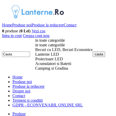
Home
Produse noi
Produse la reducere
Contact
0
produse (
0 Lei
)
Vezi cos
Intra in cont
Creaza cont nou
in toate categoriile
in toate categoriile
Becuri cu LED, Becuri Economice
Lanterne LED
Proiectoare LED
Acumulatori si Baterii
Camping si Gradina
Home
Produse noi
Produse la reducere
Despre noi
Contact
Termeni si conditii
GDPR - ECONVENABIL ONLINE SRL
Produse