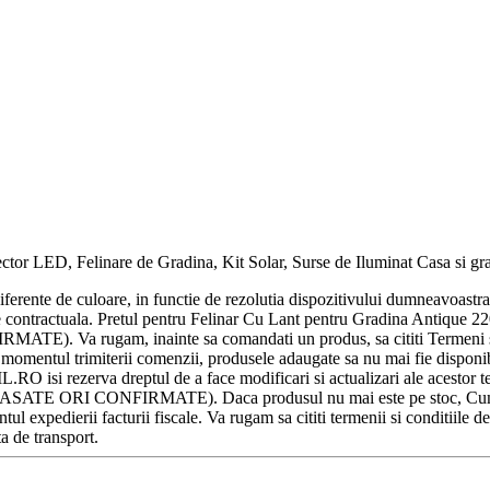
or LED, Felinare de Gradina, Kit Solar, Surse de Iluminat Casa si grad
diferente de culoare, in functie de rezolutia dispozitivului dumneavoast
vitate contractuala. Pretul pentru Felinar Cu Lant pentru Gradina Antiqu
gam, inainte sa comandati un produs, sa cititi Termeni si Cond
 momentul trimiterii comenzii, produsele adaugate sa nu mai fie disponibile
 isi rezerva dreptul de a face modificari si actualizari ale acestor te
ORI CONFIRMATE). Daca produsul nu mai este pe stoc, Cumparatoru
 expedierii facturii fiscale. Va rugam sa cititi termenii si conditiile de
ta de transport.