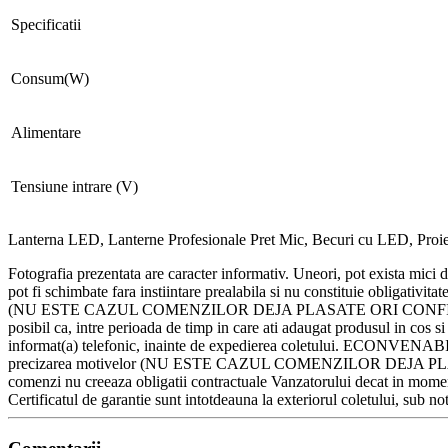
Specificatii
Consum(W)
Alimentare
Tensiune intrare (V)
Lanterna LED, Lanterne Profesionale Pret Mic, Becuri cu LED, Proiect
Fotografia prezentata are caracter informativ. Uneori, pot exista mici 
pot fi schimbate fara instiintare prealabila si nu constituie obligati
(NU ESTE CAZUL COMENZILOR DEJA PLASATE ORI CONFIRMATE). Va ru
posibil ca, intre perioada de timp in care ati adaugat produsul in cos si
informat(a) telefonic, inainte de expedierea coletului. ECONVENABIL.RO
precizarea motivelor (NU ESTE CAZUL COMENZILOR DEJA PLASATE 
comenzi nu creeaza obligatii contractuale Vanzatorului decat in momentul
Certificatul de garantie sunt intotdeauna la exteriorul coletului, sub no