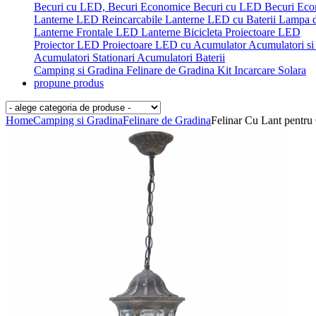
Becuri cu LED, Becuri Economice
Becuri cu LED
Becuri Ec
Lanterne LED Reincarcabile
Lanterne LED cu Baterii
Lampa 
Lanterne Frontale LED
Lanterne Bicicleta
Proiectoare LED
Proiector LED
Proiectoare LED cu Acumulator
Acumulatori si 
Acumulatori Stationari
Acumulatori
Baterii
Camping si Gradina
Felinare de Gradina
Kit Incarcare Solara
propune produs
Home
Camping si Gradina
Felinare de Gradina
Felinar Cu Lant pent