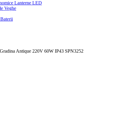
onomice
Lanterne LED
de Veghe
Baterii
ru Gradina Antique 220V 60W IP43 SPN3252