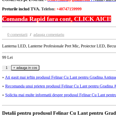
Preturile includ TVA.
Telefon
: +40747159999
Comanda Rapid fara cont, CLICK AICI!
0 comentarii
/
adauga comentariu
Lanterna LED, Lanterne Profesionale Pret Mic, Proiector LED, Bec
99
Lei
»
Ati gasit mai ieftin produsul Felinar Cu Lant pentru Gradina An
»
Recomanda unui prieten produsul Felinar Cu Lant pentru Gradin
»
Solicita mai multe informatii despre produsul Felinar Cu Lant p
Detalii pentru produsul Felinar Cu Lant pentru G