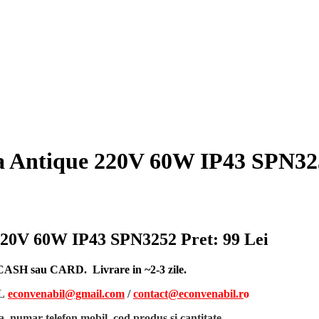
na Antique 220V 60W IP43 SPN32
 220V 60W IP43 SPN3252
Pret: 99 Lei
, CASH sau CARD. Livrare in ~2-3 zile.
L
econvenabil@gmail.com
/
contact@econvenabil.r
o
, numar telefon mobil, cod produs si cantitate
.