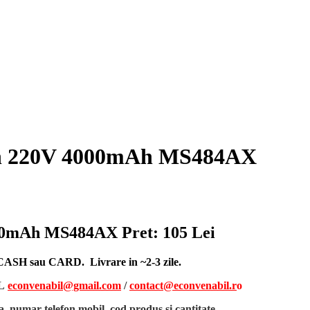
Ion 220V 4000mAh MS484AX
4000mAh MS484AX
Pret: 105 Lei
, CASH sau CARD. Livrare in ~2-3 zile.
L
econvenabil@gmail.com
/
contact@econvenabil.r
o
, numar telefon mobil, cod produs si cantitate
.