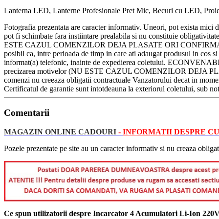
Lanterna LED, Lanterne Profesionale Pret Mic, Becuri cu LED, Proiect
Fotografia prezentata are caracter informativ. Uneori, pot exista mici 
pot fi schimbate fara instiintare prealabila si nu constituie obligat
ESTE CAZUL COMENZILOR DEJA PLASATE ORI CONFIRMATE). Va rugam,
posibil ca, intre perioada de timp in care ati adaugat produsul in cos si
informat(a) telefonic, inainte de expedierea coletului. ECONVENABIL.RO
precizarea motivelor (NU ESTE CAZUL COMENZILOR DEJA PLASATE 
comenzi nu creeaza obligatii contractuale Vanzatorului decat in momentul
Certificatul de garantie sunt intotdeauna la exteriorul coletului, sub no
Comentarii
MAGAZIN ONLINE CADOURI
-
INFORMATII
DESPRE CU
Pozele prezentate pe site au un caracter informativ si nu creaza obligat
Ce spun utilizatorii despre Incarcator 4 Acumulatori Li-Ion