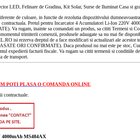
or LED, Felinare de Gradina, Kit Solar, Surse de Iluminat Casa si grad
diferente de culoare, in functie de rezolutia dispozitivului dumneavoast
ivitate contractuala. Pretul pentru Incarcator 4 Acumulatori Li-Ion 220V
 inainte sa comandati un produs, sa cititi Termeni si Conditii
 momentul trimiterii comenzii, produsele adaugate sa nu mai fie disponibile
 isi rezerva dreptul de a face modificari si actualizari ale acestor te
ORI CONFIRMATE). Daca produsul nu mai este pe stoc, Cumparatoru
 expedierii facturii fiscale. Va rugam sa cititi termenii si conditiile de
ta de transport.
M POTI PLASA O
COMANDA ONLINE
ii contractuale.
 220V 4000mAh MS484AX