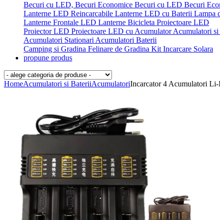
Becuri cu LED, Becuri Economice
Becuri cu LED
Becuri Ec
Lanterne LED Reincarcabile
Lanterne LED cu Baterii
Lampa 
Lanterne Frontale LED
Lanterne Bicicleta
Proiectoare LED
Proiector LED
Proiectoare LED cu Acumulator
Acumulatori si 
Acumulatori Stationari
Acumulatori
Baterii
Camping si Gradina
Felinare de Gradina
Kit Incarcare Solara
propune produs
Home
Acumulatori si Baterii
Acumulatori
Incarcator 4 Acumulatori