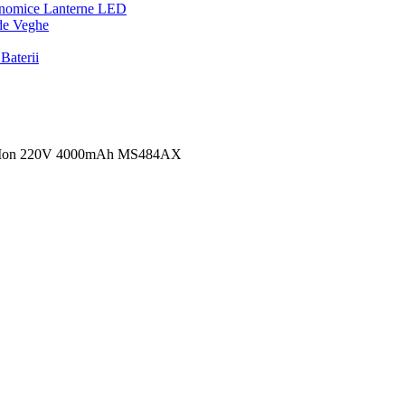
onomice
Lanterne LED
de Veghe
Baterii
 Li-Ion 220V 4000mAh MS484AX