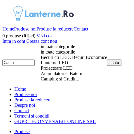
Home
Produse noi
Produse la reducere
Contact
0
produse (
0 Lei
)
Vezi cos
Intra in cont
Creaza cont nou
in toate categoriile
in toate categoriile
Becuri cu LED, Becuri Economice
Lanterne LED
Proiectoare LED
Acumulatori si Baterii
Camping si Gradina
Home
Produse noi
Produse la reducere
Despre noi
Contact
Termeni si conditii
GDPR - ECONVENABIL ONLINE SRL
Produse