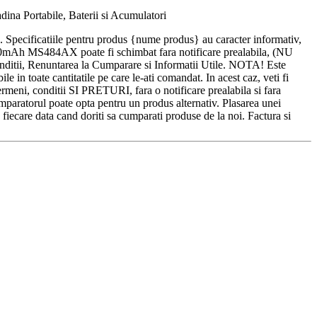
ina Portabile, Baterii si Acumulatori
ra. Specificatiile pentru produs {nume produs} au caracter informativ,
 4000mAh MS484AX poate fi schimbat fara notificare prealabila, (NU
, Renuntarea la Cumparare si Informatii Utile. NOTA! Este
 in toate cantitatile pe care le-ati comandat. In acest caz, veti fi
rmeni, conditii SI PRETURI, fara o notificare prealabila si fara
l poate opta pentru un produs alternativ. Plasarea unei
 fiecare data cand doriti sa cumparati produse de la noi. Factura si