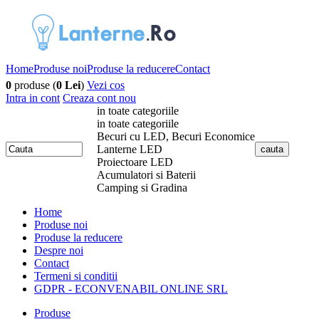
Home
Produse noi
Produse la reducere
Contact
0
produse (
0 Lei
)
Vezi cos
Intra in cont
Creaza cont nou
in toate categoriile
in toate categoriile
Becuri cu LED, Becuri Economice
Lanterne LED
Proiectoare LED
Acumulatori si Baterii
Camping si Gradina
Home
Produse noi
Produse la reducere
Despre noi
Contact
Termeni si conditii
GDPR - ECONVENABIL ONLINE SRL
Produse