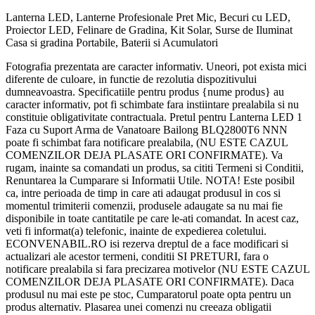
Lanterna LED, Lanterne Profesionale Pret Mic, Becuri cu LED,
Proiector LED, Felinare de Gradina, Kit Solar, Surse de Iluminat
Casa si gradina Portabile, Baterii si Acumulatori
Fotografia prezentata are caracter informativ. Uneori, pot exista mici
diferente de culoare, in functie de rezolutia dispozitivului
dumneavoastra. Specificatiile pentru produs {nume produs} au
caracter informativ, pot fi schimbate fara instiintare prealabila si nu
constituie obligativitate contractuala. Pretul pentru Lanterna LED 1
Faza cu Suport Arma de Vanatoare Bailong BLQ2800T6 NNN
poate fi schimbat fara notificare prealabila, (NU ESTE CAZUL
COMENZILOR DEJA PLASATE ORI CONFIRMATE). Va
rugam, inainte sa comandati un produs, sa cititi Termeni si Conditii,
Renuntarea la Cumparare si Informatii Utile. NOTA! Este posibil
ca, intre perioada de timp in care ati adaugat produsul in cos si
momentul trimiterii comenzii, produsele adaugate sa nu mai fie
disponibile in toate cantitatile pe care le-ati comandat. In acest caz,
veti fi informat(a) telefonic, inainte de expedierea coletului.
ECONVENABIL.RO isi rezerva dreptul de a face modificari si
actualizari ale acestor termeni, conditii SI PRETURI, fara o
notificare prealabila si fara precizarea motivelor (NU ESTE CAZUL
COMENZILOR DEJA PLASATE ORI CONFIRMATE). Daca
produsul nu mai este pe stoc, Cumparatorul poate opta pentru un
produs alternativ. Plasarea unei comenzi nu creeaza obligatii