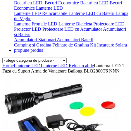
Becuri cu LED, Becuri Economice
Becuri cu LED
Becuri
Economice
Lanterne LED
Lanterne LED Reincarcabile
Lanterne LED cu Baterii
Lampa
de Veghe
Lanterne Frontale LED
Lanterne Bicicleta
Proiectoare LED
Proiector LED
Proiectoare LED cu Acumulator
Acumulatori
si Baterii
Acumulatori Stationari
Acumulatori
Baterii
Camping si Gradina
Felinare de Gradina
Kit Incarcare Solara
propune produs
Home
Lanterne LED
Lanterne LED Reincarcabile
Lanterna LED 1
Faza cu Suport Arma de Vanatoare Bailong BLQ2800T6 NNN