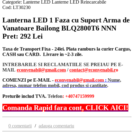
Categorie:
Lanterne LED
Lanterne LED Reincarcabile
Cod:
LT30230
Lanterna LED 1 Faza cu Suport Arma de
Vanatoare Bailong BLQ2800T6 NNN
Pret: 292 Lei
Taxa de Transport Fixa - 24lei. Plata ramburs la curier Cargus,
CASH sau CARD. Livrare in ~2-3 zile.
INTREBARILE SI RECLAMATIILE SE PREIAU PE E-
MAIL
econvenabil@gmail.com
/
contact@econvenabil.r
o
COMENZI pe E-MAIL -
econvenabil@gmail.com
:
Nume,
adresa, numar telefon mobil, cod produs si cantitate
.
Preturile includ TVA.
Telefon
: +40747159999
Comanda Rapid fara cont, CLICK AICI!
0 comentarii
/
adauga comentariu