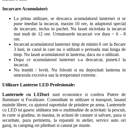
Incarcare Acumulatori:
La prima utilizare, se descarca acumulatorul lanternei si se
pune imediat la incarcat, maxim 10 ore, in adaptorul special
de incarcare, inclus in pachet. Nu lasati niciodata la incarcat
mai mult de 12 ore. Urmatoarele incarcari vor dura ~ 6 - 8
ore.
Incarcati acumulatorul lanternei timp de minim 6 ore la fiecare
3 luni, in cazul in care nu o utilizati o perioada mai lunga de
timp. Nu lasati acumulatorul in lanterna, daca nu o utilizati.
Dupa ce acumulatorul lanternei s-a descarcat, puneti-l la
incarcat.
Nu trantiti / loviti. Nu folositi si nu depozitati lanterna in
umezeala excesiva sau la temperaturi extreme.
Utilizare Lanterne LED Profesionale:
Lanternele cu LEDuri
sunt economice si confera Putere de
Iluminare si Focalizare. Comoditate in utilizare si transport, lasand
mainile libere, cu ajutorul suportului de prindere pe arma. Lanternele
cu LED isi gasesc utilitatea intr-o multitudine de activitati: la pescuit,
in curte si gradina, in masina, in actiuni de cautare si salvare, paza si
securitate, paza perimetru, la reparatii in atelier, service auto ori
garaj, in camping ori plimbari si catarat pe munte.