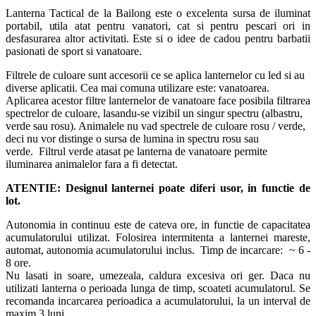
Lanterna Tactical de la Bailong este o excelenta sursa de iluminat
portabil, utila atat pentru vanatori, cat si pentru pescari ori in
desfasurarea altor activitati. Este si o idee de cadou pentru barbatii
pasionati de sport si vanatoare.
Filtrele de culoare sunt accesorii ce se aplica lanternelor cu led si au
diverse aplicatii. Cea mai comuna utilizare este: vanatoarea.
Aplicarea acestor filtre lanternelor de vanatoare face posibila filtrarea
spectrelor de culoare, lasandu-se vizibil un singur spectru (albastru,
verde sau rosu). Animalele nu vad spectrele de culoare rosu / verde,
deci nu vor distinge o sursa de lumina in spectru rosu sau
verde. Filtrul verde atasat pe lanterna de vanatoare permite
iluminarea animalelor fara a fi detectat.
ATENTIE: Designul lanternei poate diferi usor, in functie de
lot.
Autonomia in continuu este de cateva ore, in functie de capacitatea
acumulatorului utilizat. Folosirea intermitenta a lanternei mareste,
automat, autonomia acumulatorului inclus. Timp de incarcare: ~ 6 -
8 ore.
Nu lasati in soare, umezeala, caldura excesiva ori ger. Daca nu
utilizati lanterna o perioada lunga de timp, scoateti acumulatorul. Se
recomanda incarcarea perioadica a acumulatorului, la un interval de
maxim 3 luni.