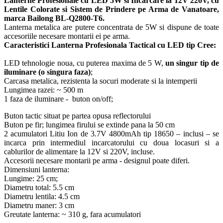
Lanterne Profesionale cu LED 5W si Incarcare la 12V 220V, cu
Lentile Colorate si Sistem de Prindere pe Arma de Vanatoare,
marca Bailong BL-Q2800-T6.
Lanterna metalica are putere concentrata de 5W si dispune de toate
accesoriile necesare montarii ei pe arma.
Caracteristici Lanterna Profesionala Tactical cu LED tip Cree:
LED tehnologie noua, cu puterea maxima de 5 W,
un singur tip de
iluminare (o singura faza)
;
Carcasa metalica, rezistenta la socuri moderate si la intemperii
Lungimea razei: ~ 500 m
1 faza de iluminare - buton on/off;
Buton tactic situat pe partea opusa reflectorului
Buton pe fir; lungimea firului se extinde pana la 50 cm
2 acumulatori Litiu Ion de 3.7V 4800mAh tip 18650 – inclusi – se
incarca prin intermediul incarcatorului cu doua locasuri si a
cablurilor de alimentare la 12V si 220V, incluse.
Accesorii necesare montarii pe arma - designul poate diferi.
Dimensiuni lanterna:
Lungime: 25 cm;
Diametru total: 5.5 cm
Diametru lentila: 4.5 cm
Diametru maner: 3 cm
Greutate lanterna: ~ 310 g, fara acumulatori