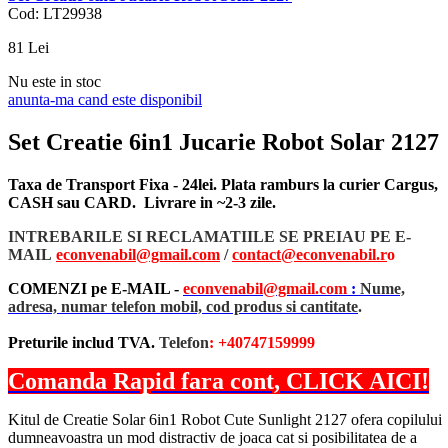
Cod: LT29938
81
Lei
Nu este in stoc
anunta-ma cand este disponibil
Set Creatie 6in1 Jucarie Robot Solar 2127
Taxa de Transport Fixa - 24lei. Plata ramburs la curier Cargus,
CASH sau CARD. Livrare in ~2-3 zile.
INTREBARILE SI RECLAMATIILE SE PREIAU PE E-
MAIL
econvenabil@gmail.com
/
contact@econvenabil.r
o
COMENZI pe E-MAIL -
econvenabil@gmail.com
:
Nume,
adresa, numar telefon mobil, cod produs si cantitate
.
Preturile includ TVA.
Telefon
: +40747159999
Comanda Rapid fara cont, CLICK AICI!
Kitul de Creatie Solar 6in1 Robot Cute Sunlight 2127 ofera copilului
dumneavoastra un mod distractiv de joaca cat si posibilitatea de a