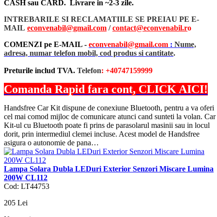
CASH sau CARD. Livrare in ~2-3 zile.
INTREBARILE SI RECLAMATIILE SE PREIAU PE E-
MAIL
econvenabil@gmail.com
/
contact@econvenabil.r
o
COMENZI pe E-MAIL -
econvenabil@gmail.com
:
Nume,
adresa, numar telefon mobil, cod produs si cantitate
.
Preturile includ TVA.
Telefon
: +40747159999
Comanda Rapid fara cont, CLICK AICI!
Handsfree Car Kit dispune de conexiune Bluetooth, pentru a va oferi
cel mai comod mijloc de comunicare atunci cand sunteti la volan. Car
Kit-ul cu Bluetooth poate fi prins de parasolarul masinii sau in locul
dorit, prin intermediul clemei incluse. Acest model de Handsfree
asigura o autonomie de pana…
Lampa Solara Dubla LEDuri Exterior Senzori Miscare Lumina
200W CL112
Cod: LT44753
205
Lei