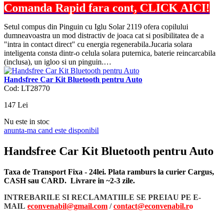
Comanda Rapid fara cont, CLICK AICI!
Setul compus din Pinguin cu Iglu Solar 2119 ofera copilului
dumneavoastra un mod distractiv de joaca cat si posibilitatea de a
"intra in contact direct" cu energia regenerabila.Jucaria solara
inteligenta consta dintr-o celula solara puternica, baterie reincarcabila
(inclusa), un igloo si un pinguin.…
Handsfree Car Kit Bluetooth pentru Auto
Cod: LT28770
147
Lei
Nu este in stoc
anunta-ma cand este disponibil
Handsfree Car Kit Bluetooth pentru Auto
Taxa de Transport Fixa - 24lei. Plata ramburs la curier Cargus,
CASH sau CARD. Livrare in ~2-3 zile.
INTREBARILE SI RECLAMATIILE SE PREIAU PE E-
MAIL
econvenabil@gmail.com
/
contact@econvenabil.r
o