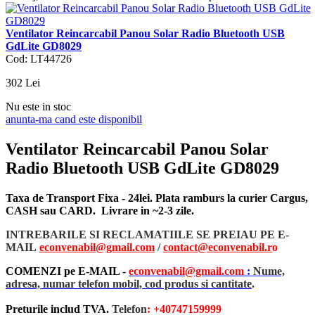
Ventilator Reincarcabil Panou Solar Radio Bluetooth USB
GdLite GD8029
Cod: LT44726
302
Lei
Nu este in stoc
anunta-ma cand este disponibil
Ventilator Reincarcabil Panou Solar
Radio Bluetooth USB GdLite GD8029
Taxa de Transport Fixa - 24lei. Plata ramburs la curier Cargus,
CASH sau CARD. Livrare in ~2-3 zile.
INTREBARILE SI RECLAMATIILE SE PREIAU PE E-
MAIL
econvenabil@gmail.com
/
contact@econvenabil.r
o
COMENZI pe E-MAIL -
econvenabil@gmail.com
:
Nume,
adresa, numar telefon mobil, cod produs si cantitate
.
Preturile includ TVA.
Telefon
: +40747159999