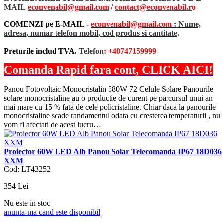
MAIL
econvenabil@gmail.com
/
contact@econvenabil.r
o
COMENZI pe E-MAIL -
econvenabil@gmail.com
:
Nume,
adresa, numar telefon mobil, cod produs si cantitate
.
Preturile includ TVA.
Telefon
: +40747159999
Comanda Rapid fara cont, CLICK AICI!
Panou Fotovoltaic Monocristalin 380W 72 Celule Solare Panourile
solare monocristaline au o productie de curent pe parcursul unui an
mai mare cu 15 % fata de cele policristaline. Chiar daca la panourile
monocristaline scade randamentul odata cu cresterea temperaturii , nu
vom fi afectati de acest lucru…
Proiector 60W LED Alb Panou Solar Telecomanda IP67 18D036
XXM
Cod: LT43252
354
Lei
Nu este in stoc
anunta-ma cand este disponibil