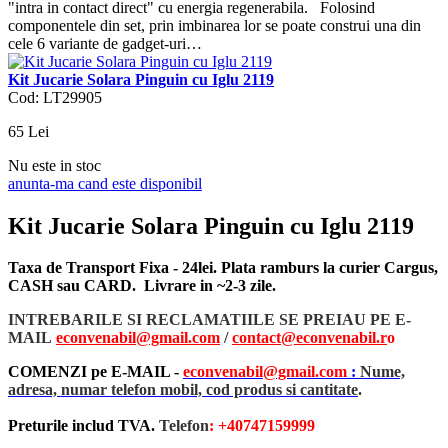
"intra in contact direct" cu energia regenerabila. Folosind
componentele din set, prin imbinarea lor se poate construi una din
cele 6 variante de gadget-uri…
Kit Jucarie Solara Pinguin cu Iglu 2119
Cod: LT29905
65
Lei
Nu este in stoc
anunta-ma cand este disponibil
Kit Jucarie Solara Pinguin cu Iglu 2119
Taxa de Transport Fixa - 24lei. Plata ramburs la curier Cargus,
CASH sau CARD. Livrare in ~2-3 zile.
INTREBARILE SI RECLAMATIILE SE PREIAU PE E-
MAIL
econvenabil@gmail.com
/
contact@econvenabil.r
o
COMENZI pe E-MAIL -
econvenabil@gmail.com
:
Nume,
adresa, numar telefon mobil, cod produs si cantitate
.
Preturile includ TVA.
Telefon
: +40747159999