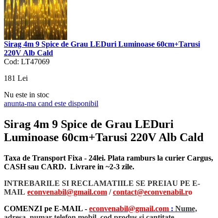
Sirag 4m 9 Spice de Grau LEDuri Luminoase 60cm+Tarusi
220V Alb Cald
Cod: LT47069
181
Lei
Nu este in stoc
anunta-ma cand este disponibil
Sirag 4m 9 Spice de Grau LEDuri
Luminoase 60cm+Tarusi 220V Alb Cald
Taxa de Transport Fixa - 24lei. Plata ramburs la curier Cargus,
CASH sau CARD. Livrare in ~2-3 zile.
INTREBARILE SI RECLAMATIILE SE PREIAU PE E-
MAIL
econvenabil@gmail.com
/
contact@econvenabil.r
o
COMENZI pe E-MAIL -
econvenabil@gmail.com
:
Nume,
adresa, numar telefon mobil, cod produs si cantitate
.