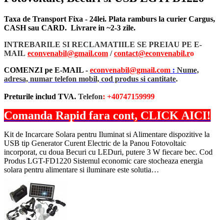
Taxa de Transport Fixa - 24lei. Plata ramburs la curier Cargus,
CASH sau CARD. Livrare in ~2-3 zile.
INTREBARILE SI RECLAMATIILE SE PREIAU PE E-
MAIL
econvenabil@gmail.com
/
contact@econvenabil.r
o
COMENZI pe E-MAIL -
econvenabil@gmail.com
:
Nume,
adresa, numar telefon mobil, cod produs si cantitate
.
Preturile includ TVA.
Telefon
: +40747159999
Comanda Rapid fara cont, CLICK AICI!
Kit de Incarcare Solara pentru Iluminat si Alimentare dispozitive la
USB tip Generator Curent Electric de la Panou Fotovoltaic
incorporat, cu doua Becuri cu LEDuri, putere 3 W fiecare bec. Cod
Produs LGT-FD1220 Sistemul economic care stocheaza energia
solara pentru alimentare si iluminare este solutia…