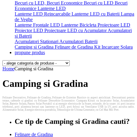
Becuri cu LED, Becuri Economice
Becuri cu LED
Becuri
Economice
Lanterne LED
Lanterne LED Reincarcabile
Lanterne LED cu Baterii
Lampa
de Veghe
Lanterne Frontale LED
Lanterne Bicicleta
Proiectoare LED
Proiector LED
Proiectoare LED cu Acumulator
Acumulatori
si Baterii
Acumulatori Stationari
Acumulatori
Baterii
Camping si Gradina
Felinare de Gradina
Kit Incarcare Solara
propune produs
Home
Camping si Gradina
Camping si Gradina
Felinare Decorative, Felinare de Gradina, Felinare de Exterior Rustice cu aspect antichizat. Decoratiuni pentru
terase, cafenele si gradini cu Felinare Deosebite Economice. Cumpara Kituri cu Incarcator Solar, Acumulator
Solar, Baterie Solara, Panou Solar Portabil si ai energie electrica de la Soare, oriunde, de la soare: iti poti incarca
telefonul, poti alimenta becuri sau lanterne cu LED, poti folosi un Ventilator USB la 5V, poti asculta radio.
Alimentator Solar, Energie electrica portabila, Tehnologie de Ultima Generatie, cu Cel Mai Mic Pret.
Ce tip de Camping si Gradina cauti?
Felinare de Gradina