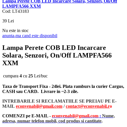
Lampa Perete COB LED Incarcare Solara, Senzori, On/Off
LAMPFA566 XXM
Cod: LT43183
39
Lei
Nu este in stoc
anunta-ma cand este disponibil
Lampa Perete COB LED Incarcare
Solara, Senzori, On/Off LAMPFA566
XXM
cumpara
4
cu
25
Lei/buc
Taxa de Transport Fixa - 24lei. Plata ramburs la curier Cargus,
CASH sau CARD. Livrare in ~2-3 zile.
INTREBARILE SI RECLAMATIILE SE PREIAU PE E-
MAIL
econvenabil@gmail.com
/
contact@econvenabil.r
o
COMENZI pe E-MAIL -
econvenabil@gmail.com
:
Nume,
adresa, numar telefon mobil, cod produs si cantitate
.