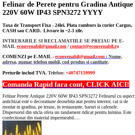
Felinar de Perete pentru Gradina Antique
220V 60W IP43 SPN3272 YYYY
Taxa de Transport Fixa - 24lei. Plata ramburs la curier Cargus,
CASH sau CARD. Livrare in ~2-3 zile.
INTREBARILE SI RECLAMATIILE SE PREIAU PE E-
MAIL
econvenabil@gmail.com
/
contact@econvenabil.r
o
COMENZI pe E-MAIL -
econvenabil@gmail.com
:
Nume,
adresa, numar telefon mobil, cod produs si cantitate
.
Preturile includ TVA.
Telefon
: +40747159999
Comanda Rapid fara cont, CLICK AICI!
Felinar Perete Antique 220V 60W IP43 SPN3272 Felinarul cu aspect
antichizat este o decoratiune deosebita atat pentru interior, cat si de
montat in gradina, pe terase, in restaurante, baruri si cafenele.
Dispersorul din sticla ofera un randament ridicat pentru lumina. Este
confectionat din material impermeabil.…