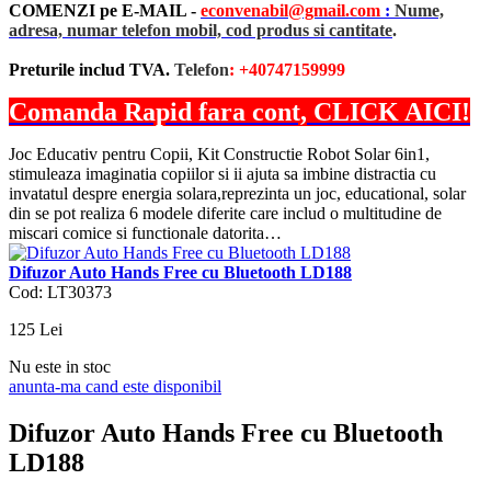
COMENZI pe E-MAIL -
econvenabil@gmail.com
:
Nume,
adresa, numar telefon mobil, cod produs si cantitate
.
Preturile includ TVA.
Telefon
: +40747159999
Comanda Rapid fara cont, CLICK AICI!
Joc Educativ pentru Copii, Kit Constructie Robot Solar 6in1,
stimuleaza imaginatia copiilor si ii ajuta sa imbine distractia cu
invatatul despre energia solara,reprezinta un joc, educational, solar
din se pot realiza 6 modele diferite care includ o multitudine de
miscari comice si functionale datorita…
Difuzor Auto Hands Free cu Bluetooth LD188
Cod: LT30373
125
Lei
Nu este in stoc
anunta-ma cand este disponibil
Difuzor Auto Hands Free cu Bluetooth
LD188