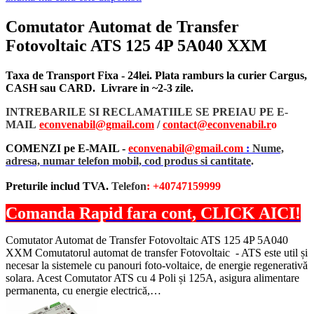
Comutator Automat de Transfer
Fotovoltaic ATS 125 4P 5A040 XXM
Taxa de Transport Fixa - 24lei. Plata ramburs la curier Cargus,
CASH sau CARD. Livrare in ~2-3 zile.
INTREBARILE SI RECLAMATIILE SE PREIAU PE E-
MAIL
econvenabil@gmail.com
/
contact@econvenabil.r
o
COMENZI pe E-MAIL -
econvenabil@gmail.com
:
Nume,
adresa, numar telefon mobil, cod produs si cantitate
.
Preturile includ TVA.
Telefon
: +40747159999
Comanda Rapid fara cont, CLICK AICI!
Comutator Automat de Transfer Fotovoltaic ATS 125 4P 5A040
XXM Comutatorul automat de transfer Fotovoltaic - ATS este util și
necesar la sistemele cu panouri foto-voltaice, de energie regenerativă
solara. Acest Comutator ATS cu 4 Poli și 125A, asigura alimentare
permanenta, cu energie electrică,…