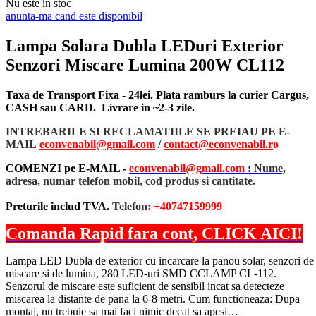
Nu este in stoc
anunta-ma cand este disponibil
Lampa Solara Dubla LEDuri Exterior
Senzori Miscare Lumina 200W CL112
Taxa de Transport Fixa - 24lei. Plata ramburs la curier Cargus,
CASH sau CARD. Livrare in ~2-3 zile.
INTREBARILE SI RECLAMATIILE SE PREIAU PE E-
MAIL
econvenabil@gmail.com
/
contact@econvenabil.r
o
COMENZI pe E-MAIL -
econvenabil@gmail.com
:
Nume,
adresa, numar telefon mobil, cod produs si cantitate
.
Preturile includ TVA.
Telefon
: +40747159999
Comanda Rapid fara cont, CLICK AICI!
Lampa LED Dubla de exterior cu incarcare la panou solar, senzori de
miscare si de lumina, 280 LED-uri SMD CCLAMP CL-112.
Senzorul de miscare este suficient de sensibil incat sa detecteze
miscarea la distante de pana la 6-8 metri. Cum functioneaza: Dupa
montaj, nu trebuie sa mai faci nimic decat sa apesi…