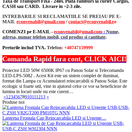
Taxa de Transport Fixa - 24lei. Plata ramburs la curier Cargus,
CASH sau CARD. Livrare in ~2-3 zile.
INTREBARILE SI RECLAMATIILE SE PREIAU PE E-
MAIL
econvenabil@gmail.com
/
contact@econvenabil.r
o
COMENZI pe E-MAIL -
econvenabil@gmail.com
:
Nume,
adresa, numar telefon mobil, cod produs si cantitate
.
Preturile includ TVA.
Telefon
: +40747159999
Comanda Rapid fara cont, CLICK AICI!
Proiector LED 50W 6500K IP67 cu Panou Solar si Telecomanda
LED-LPS-5082 . Acest Kit este un sistem complet de iluminat,
format din Lampa cu Acumulatori reincarcabili si Panou Solar. Este
ecologic si foarte util, vine in ajutorul celor ce vor sa beneficieze de
lumina in locuri unde nu este curent…
«
1
2
3
4
5
6
7
8
9
10
11
12
13
»
Produse noi
Lanterna Frontala Cap Reincarcabila LED si Urgente…