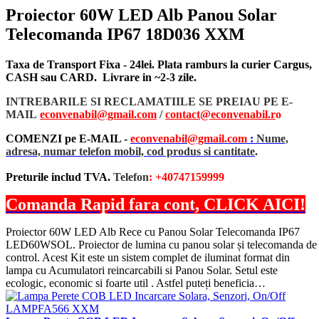
Proiector 60W LED Alb Panou Solar
Telecomanda IP67 18D036 XXM
Taxa de Transport Fixa - 24lei. Plata ramburs la curier Cargus,
CASH sau CARD. Livrare in ~2-3 zile.
INTREBARILE SI RECLAMATIILE SE PREIAU PE E-
MAIL
econvenabil@gmail.com
/
contact@econvenabil.r
o
COMENZI pe E-MAIL -
econvenabil@gmail.com
:
Nume,
adresa, numar telefon mobil, cod produs si cantitate
.
Preturile includ TVA.
Telefon
: +40747159999
Comanda Rapid fara cont, CLICK AICI!
Proiector 60W LED Alb Rece cu Panou Solar Telecomanda IP67
LED60WSOL. Proiector de lumina cu panou solar și telecomanda de
control. Acest Kit este un sistem complet de iluminat format din
lampa cu Acumulatori reincarcabili si Panou Solar. Setul este
ecologic, economic si foarte util . Astfel puteți beneficia…