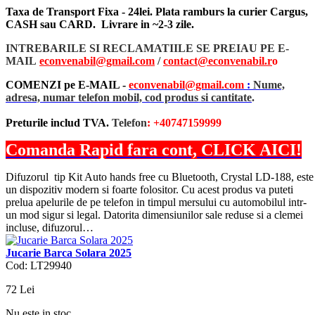
Taxa de Transport Fixa - 24lei. Plata ramburs la curier Cargus,
CASH sau CARD. Livrare in ~2-3 zile.
INTREBARILE SI RECLAMATIILE SE PREIAU PE E-
MAIL
econvenabil@gmail.com
/
contact@econvenabil.r
o
COMENZI pe E-MAIL -
econvenabil@gmail.com
:
Nume,
adresa, numar telefon mobil, cod produs si cantitate
.
Preturile includ TVA.
Telefon
: +40747159999
Comanda Rapid fara cont, CLICK AICI!
Difuzorul tip Kit Auto hands free cu Bluetooth, Crystal LD-188, este
un dispozitiv modern si foarte folositor. Cu acest produs va puteti
prelua apelurile de pe telefon in timpul mersului cu automobilul intr-
un mod sigur si legal. Datorita dimensiunilor sale reduse si a clemei
incluse, difuzorul…
Jucarie Barca Solara 2025
Cod: LT29940
72
Lei
Nu este in stoc