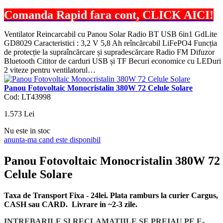
Comanda Rapid fara cont, CLICK AICI!
Ventilator Reincarcabil cu Panou Solar Radio BT USB 6in1 GdLite
GD8029 Caracteristici : 3,2 V 5,8 Ah reîncărcabil LiFePO4 Funcția
de protecție la supraîncărcare și supradescărcare Radio FM Difuzor
Bluetooth Cititor de carduri USB și TF Becuri economice cu LEDuri
2 viteze pentru ventilatorul…
Panou Fotovoltaic Monocristalin 380W 72 Celule Solare
Cod: LT43998
1.573
Lei
Nu este in stoc
anunta-ma cand este disponibil
Panou Fotovoltaic Monocristalin 380W 72
Celule Solare
Taxa de Transport Fixa - 24lei. Plata ramburs la curier Cargus,
CASH sau CARD. Livrare in ~2-3 zile.
INTREBARILE SI RECLAMATIILE SE PREIAU PE E-