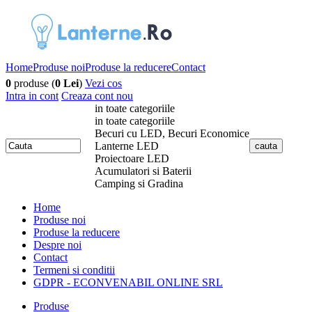
Home
Produse noi
Produse la reducere
Contact
0
produse (
0 Lei
)
Vezi cos
Intra in cont
Creaza cont nou
in toate categoriile
in toate categoriile
Becuri cu LED, Becuri Economice
Lanterne LED
Proiectoare LED
Acumulatori si Baterii
Camping si Gradina
Home
Produse noi
Produse la reducere
Despre noi
Contact
Termeni si conditii
GDPR - ECONVENABIL ONLINE SRL
Produse