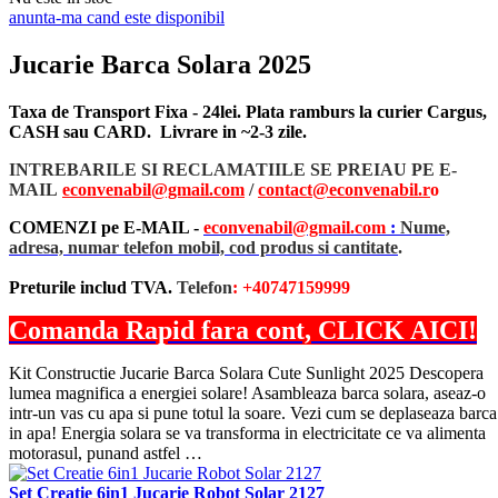
anunta-ma cand este disponibil
Jucarie Barca Solara 2025
Taxa de Transport Fixa - 24lei. Plata ramburs la curier Cargus,
CASH sau CARD. Livrare in ~2-3 zile.
INTREBARILE SI RECLAMATIILE SE PREIAU PE E-
MAIL
econvenabil@gmail.com
/
contact@econvenabil.r
o
COMENZI pe E-MAIL -
econvenabil@gmail.com
:
Nume,
adresa, numar telefon mobil, cod produs si cantitate
.
Preturile includ TVA.
Telefon
: +40747159999
Comanda Rapid fara cont, CLICK AICI!
Kit Constructie Jucarie Barca Solara Cute Sunlight 2025 Descopera
lumea magnifica a energiei solare! Asambleaza barca solara, aseaz-o
intr-un vas cu apa si pune totul la soare. Vezi cum se deplaseaza barca
in apa! Energia solara se va transforma in electricitate ce va alimenta
motorasul, punand astfel …
Set Creatie 6in1 Jucarie Robot Solar 2127