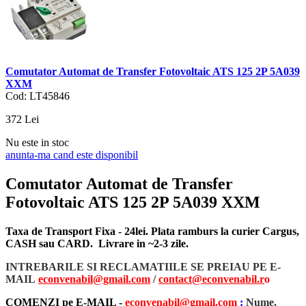
Comutator Automat de Transfer Fotovoltaic ATS 125 2P 5A039
XXM
Cod: LT45846
372
Lei
Nu este in stoc
anunta-ma cand este disponibil
Comutator Automat de Transfer
Fotovoltaic ATS 125 2P 5A039 XXM
Taxa de Transport Fixa - 24lei. Plata ramburs la curier Cargus,
CASH sau CARD. Livrare in ~2-3 zile.
INTREBARILE SI RECLAMATIILE SE PREIAU PE E-
MAIL
econvenabil@gmail.com
/
contact@econvenabil.r
o
COMENZI pe E-MAIL -
econvenabil@gmail.com
:
Nume,