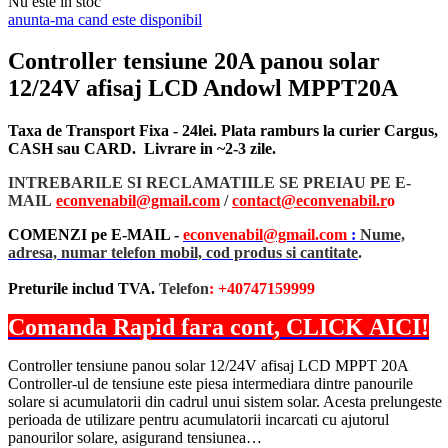
Nu este in stoc
anunta-ma cand este disponibil
Controller tensiune 20A panou solar
12/24V afisaj LCD Andowl MPPT20A
Taxa de Transport Fixa - 24lei. Plata ramburs la curier Cargus,
CASH sau CARD. Livrare in ~2-3 zile.
INTREBARILE SI RECLAMATIILE SE PREIAU PE E-
MAIL
econvenabil@gmail.com
/
contact@econvenabil.r
o
COMENZI pe E-MAIL -
econvenabil@gmail.com
:
Nume,
adresa, numar telefon mobil, cod produs si cantitate
.
Preturile includ TVA.
Telefon
: +40747159999
Comanda Rapid fara cont, CLICK AICI!
Controller tensiune panou solar 12/24V afisaj LCD MPPT 20A
Controller-ul de tensiune este piesa intermediara dintre panourile
solare si acumulatorii din cadrul unui sistem solar. Acesta prelungeste
perioada de utilizare pentru acumulatorii incarcati cu ajutorul
panourilor solare, asigurand tensiunea…