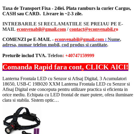
Taxa de Transport Fixa - 24lei. Plata ramburs la curier Cargus,
CASH sau CARD. Livrare in ~2-3 zile.
INTREBARILE SI RECLAMATIILE SE PREIAU PE E-
MAIL
econvenabil@gmail.com
/
contact@econvenabil.r
o
COMENZI pe E-MAIL -
econvenabil@gmail.com
:
Nume,
adresa, numar telefon mobil, cod produs si cantitate
.
Preturile includ TVA.
Telefon
: +40747159999
Comanda Rapid fara cont, CLICK AICI!
Lanterna Frontala LED cu Senzor si Afisaj Digital, 3 Acumulatori
18650, USB-C 19B020 XXM Lanterna Frontala LED cu Senzor si
Afisaj Digital este conceputa pentru utilizare practica si eficienta in
orice mediu. Echipata cu LED frontal de mare putere, ofera iluminare
clara si stabila. Sistem optic…