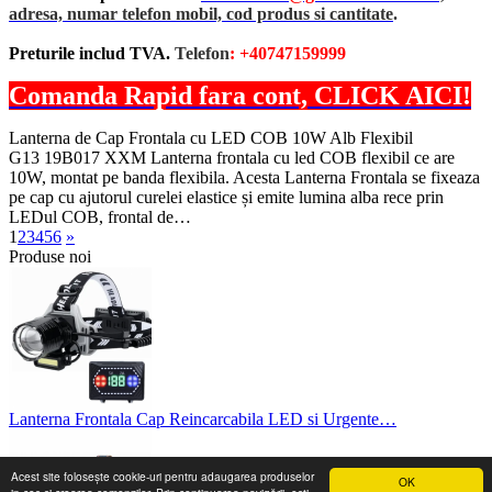
adresa, numar telefon mobil, cod produs si cantitate
.
Preturile includ TVA.
Telefon
: +40747159999
Comanda Rapid fara cont, CLICK AICI!
Lanterna de Cap Frontala cu LED COB 10W Alb Flexibil
G13 19B017 XXM Lanterna frontala cu led COB flexibil ce are
10W, montat pe banda flexibila. Acesta Lanterna Frontala se fixeaza
pe cap cu ajutorul curelei elastice și emite lumina alba rece prin
LEDul COB, frontal de…
1
2
3
4
5
6
»
Produse noi
Lanterna Frontala Cap Reincarcabila LED si Urgente…
Acest site folosește cookie-uri pentru adaugarea produselor
OK