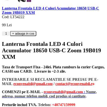
Lanterna Frontala LED 4 Culori Acumulator 18650 USB-C
Zoom 19B019 XXM
Cod: LT54222
99
Lei
Lanterna Frontala LED 4 Culori
Acumulator 18650 USB-C Zoom 19B019
XXM
Taxa de Transport Fixa - 24lei. Plata ramburs la curier Cargus,
CASH sau CARD. Livrare in ~2-3 zile.
INTREBARILE SI RECLAMATIILE SE PREIAU PE E-
MAIL
econvenabil@gmail.com
/
contact@econvenabil.r
o
COMENZI pe E-MAIL -
econvenabil@gmail.com
:
Nume,
adresa, numar telefon mobil, cod produs si cantitate
.
Preturile includ TVA.
Telefon
: +40747159999