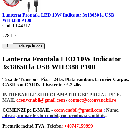
Lanterna Frontala LED 10W Indicator 3x18650 la USB
WH3388 P100
Cod: LT44312
228
Lei
Lanterna Frontala LED 10W Indicator
3x18650 la USB WH3388 P100
Taxa de Transport Fixa - 24lei. Plata ramburs la curier Cargus,
CASH sau CARD. Livrare in ~2-3 zile.
INTREBARILE SI RECLAMATIILE SE PREIAU PE E-
MAIL
econvenabil@gmail.com
/
contact@econvenabil.r
o
COMENZI pe E-MAIL -
econvenabil@gmail.com
:
Nume,
adresa, numar telefon mobil, cod produs si cantitate
.
Preturile includ TVA.
Telefon
: +40747159999