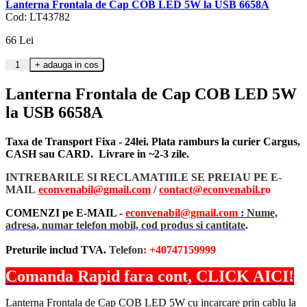
Lanterna Frontala de Cap COB LED 5W la USB 6658A
Cod: LT43782
66
Lei
Lanterna Frontala de Cap COB LED 5W
la USB 6658A
Taxa de Transport Fixa - 24lei. Plata ramburs la curier Cargus,
CASH sau CARD. Livrare in ~2-3 zile.
INTREBARILE SI RECLAMATIILE SE PREIAU PE E-
MAIL
econvenabil@gmail.com
/
contact@econvenabil.r
o
COMENZI pe E-MAIL -
econvenabil@gmail.com
:
Nume,
adresa, numar telefon mobil, cod produs si cantitate
.
Preturile includ TVA.
Telefon
: +40747159999
Comanda Rapid fara cont, CLICK AICI!
Lanterna Frontala de Cap COB LED 5W cu incarcare prin cablu la