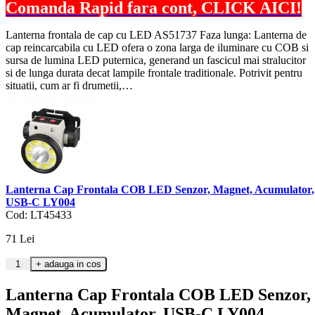
Comanda Rapid fara cont, CLICK AICI!
Lanterna frontala de cap cu LED AS51737 Faza lunga: Lanterna de
cap reincarcabila cu LED ofera o zona larga de iluminare cu COB si
sursa de lumina LED puternica, generand un fascicul mai stralucitor
si de lunga durata decat lampile frontale traditionale. Potrivit pentru
situatii, cum ar fi drumetii,…
Lanterna Cap Frontala COB LED Senzor, Magnet, Acumulator,
USB-C LY004
Cod: LT45433
71
Lei
Lanterna Cap Frontala COB LED Senzor,
Magnet, Acumulator, USB-C LY004