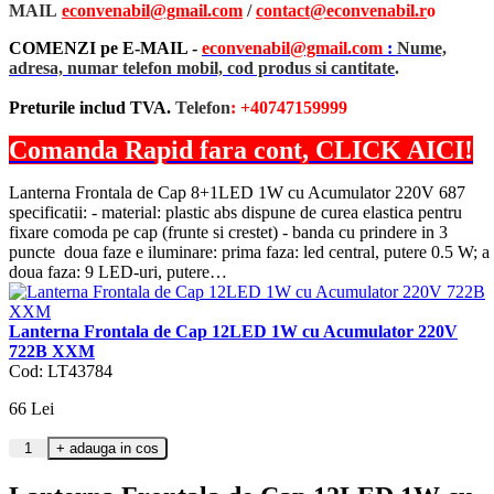
MAIL
econvenabil@gmail.com
/
contact@econvenabil.r
o
COMENZI pe E-MAIL -
econvenabil@gmail.com
:
Nume,
adresa, numar telefon mobil, cod produs si cantitate
.
Preturile includ TVA.
Telefon
: +40747159999
Comanda Rapid fara cont, CLICK AICI!
Lanterna Frontala de Cap 8+1LED 1W cu Acumulator 220V 687
specificatii: - material: plastic abs dispune de curea elastica pentru
fixare comoda pe cap (frunte si crestet) - banda cu prindere in 3
puncte doua faze e iluminare: prima faza: led central, putere 0.5 W; a
doua faza: 9 LED-uri, putere…
Lanterna Frontala de Cap 12LED 1W cu Acumulator 220V
722B XXM
Cod: LT43784
66
Lei