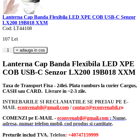
Lanterna Cap Banda Flexibila LED XPE COB USB-C Senzor
LX200 19B018 XXM
Cod: LT44108
107
Lei
Lanterna Cap Banda Flexibila LED XPE
COB USB-C Senzor LX200 19B018 XXM
Taxa de Transport Fixa - 24lei. Plata ramburs la curier Cargus,
CASH sau CARD. Livrare in ~2-3 zile.
INTREBARILE SI RECLAMATIILE SE PREIAU PE E-
MAIL
econvenabil@gmail.com
/
contact@econvenabil.r
o
COMENZI pe E-MAIL -
econvenabil@gmail.com
:
Nume,
adresa, numar telefon mobil, cod produs si cantitate
.
Preturile includ TVA.
Telefon
: +40747159999