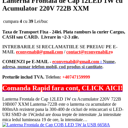
Lanterna Frontala de Cap 12LED 1W cu
Acumulator 220V 722B XXM
cumpara
4
cu
39
Lei/buc
Taxa de Transport Fixa - 24lei. Plata ramburs la curier Cargus,
CASH sau CARD. Livrare in ~2-3 zile.
INTREBARILE SI RECLAMATIILE SE PREIAU PE E-
MAIL
econvenabil@gmail.com
/
contact@econvenabil.r
o
COMENZI pe E-MAIL -
econvenabil@gmail.com
:
Nume,
adresa, numar telefon mobil, cod produs si cantitate
.
Preturile includ TVA.
Telefon
: +40747159999
Comanda Rapid fara cont, CLICK AICI!
Lanterna Frontala de Cap 12LED 1W cu Acumulator 220V 722B
19B007 XXM Lanterna-722B este o lanterna cu acumulator de
800mAh rezistent pana la 300-400 de cicluri de reincarcari si LED-
URI SMD de 1W,ledul are doua trepte de intensitate ,la intensitate
mica ledul lumineaza 19 de ore, la intensitate…