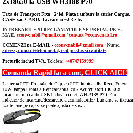
2x18650 la USB WH3188 P70
Taxa de Transport Fixa - 24lei. Plata ramburs la curier Cargus,
CASH sau CARD. Livrare in ~2-3 zile.
INTREBARILE SI RECLAMATIILE SE PREIAU PE E-
MAIL
econvenabil@gmail.com
/
contact@econvenabil.r
o
COMENZI pe E-MAIL -
econvenabil@gmail.com
:
Nume,
adresa, numar telefon mobil, cod produs si cantitate
.
Preturile includ TVA.
Telefon
: +40747159999
Comanda Rapid fara cont, CLICK AICI!
Lanterna LED Frontala, de Cap, cu LED lumina alba Rece, Putere
10W, lampa Frontala Reincarcabila, cu 2 Acumulatori 18650 si
incarcare prin cablu USB inclus in colet, WH-3188 P70 . Cu
indicator de incarcare/descarcare a acumulatorilor. Lanterna se fixeaza
foarte bine pe cap si se poate ajusta de sus…