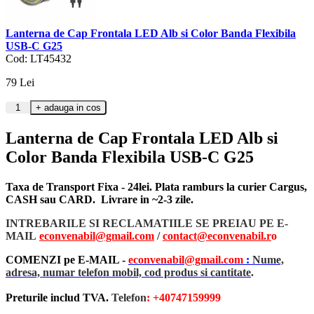
Lanterna de Cap Frontala LED Alb si Color Banda Flexibila
USB-C G25
Cod: LT45432
79
Lei
Lanterna de Cap Frontala LED Alb si
Color Banda Flexibila USB-C G25
Taxa de Transport Fixa - 24lei. Plata ramburs la curier Cargus,
CASH sau CARD. Livrare in ~2-3 zile.
INTREBARILE SI RECLAMATIILE SE PREIAU PE E-
MAIL
econvenabil@gmail.com
/
contact@econvenabil.r
o
COMENZI pe E-MAIL -
econvenabil@gmail.com
:
Nume,
adresa, numar telefon mobil, cod produs si cantitate
.
Preturile includ TVA.
Telefon
: +40747159999