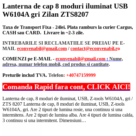
Lanterna de cap 8 moduri iluminat USB
W6104A gri Zilan ZTS8207
Taxa de Transport Fixa - 24lei. Plata ramburs la curier Cargus,
CASH sau CARD. Livrare in ~2-3 zile.
INTREBARILE SI RECLAMATIILE SE PREIAU PE E-
MAIL
econvenabil@gmail.com
/
contact@econvenabil.r
o
COMENZI pe E-MAIL -
econvenabil@gmail.com
:
Nume,
adresa, numar telefon mobil, cod produs si cantitate
.
Preturile includ TVA.
Telefon
: +40747159999
Comanda Rapid fara cont, CLICK AICI!
Lanterna de cap, 8 moduri de iluminat, USB, Z-tools W6104A, gri /
ZTS 8207 Lanterna de cap, 8 moduri de iluminat, USB, Z-tools
W6104A, gri. Are 2 tipuri de lumina rosie, una continuu si una
intermitens. Are 2 tipuri de lumina alba. Are 4 tipuri de lumina calda,
3 continuu si una intermitent. Dimensiuni…