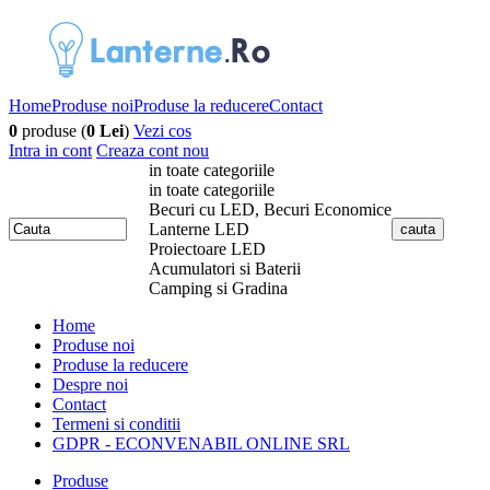
Home
Produse noi
Produse la reducere
Contact
0
produse (
0 Lei
)
Vezi cos
Intra in cont
Creaza cont nou
in toate categoriile
in toate categoriile
Becuri cu LED, Becuri Economice
Lanterne LED
Proiectoare LED
Acumulatori si Baterii
Camping si Gradina
Home
Produse noi
Produse la reducere
Despre noi
Contact
Termeni si conditii
GDPR - ECONVENABIL ONLINE SRL
Produse