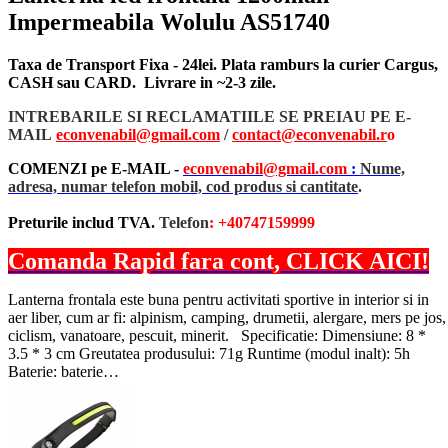
Impermeabila Wolulu AS51740
Taxa de Transport Fixa - 24lei. Plata ramburs la curier Cargus,
CASH sau CARD. Livrare in ~2-3 zile.
INTREBARILE SI RECLAMATIILE SE PREIAU PE E-
MAIL
econvenabil@gmail.com
/
contact@econvenabil.r
o
COMENZI pe E-MAIL -
econvenabil@gmail.com
:
Nume,
adresa, numar telefon mobil, cod produs si cantitate
.
Preturile includ TVA.
Telefon
: +40747159999
Comanda Rapid fara cont, CLICK AICI!
Lanterna frontala este buna pentru activitati sportive in interior si in
aer liber, cum ar fi: alpinism, camping, drumetii, alergare, mers pe jos,
ciclism, vanatoare, pescuit, minerit. Specificatie: Dimensiune: 8 *
3.5 * 3 cm Greutatea produsului: 71g Runtime (modul inalt): 5h
Baterie: baterie…