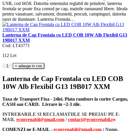
USB, cod 6658. Datorita sistemului reglabil de prindere, lanterna
frontala se poate fixa comod pe cap, mainile ramanand libere. Ideala
pentru vanatoare, salvamont, drumetii, pescuit, campinguri, datorita
razei de iluminare. Lanterna Frontala…
Lanterna de Cap Frontala cu LED COB 10W Alb Flexibil G13
19B017 XXM
Cod: LT43771
112
Lei
Lanterna de Cap Frontala cu LED COB
10W Alb Flexibil G13 19B017 XXM
Taxa de Transport Fixa - 24lei. Plata ramburs la curier Cargus,
CASH sau CARD. Livrare in ~2-3 zile.
INTREBARILE SI RECLAMATIILE SE PREIAU PE E-
MAIL
econvenabil@gmail.com
/
contact@econvenabil.r
o
COMENZI pe E-MAIL -
econvenabil@gmail.com
:
Nume,