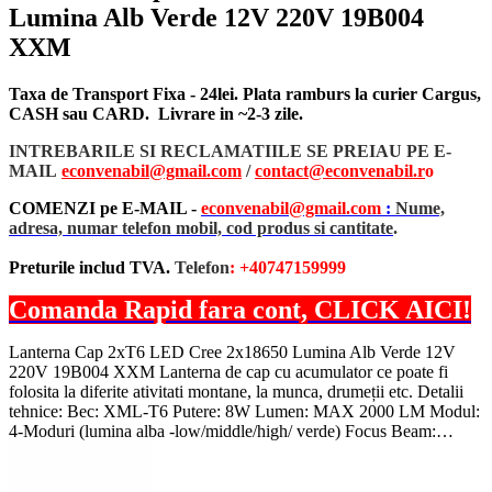
Lumina Alb Verde 12V 220V 19B004
XXM
Taxa de Transport Fixa - 24lei. Plata ramburs la curier Cargus,
CASH sau CARD. Livrare in ~2-3 zile.
INTREBARILE SI RECLAMATIILE SE PREIAU PE E-
MAIL
econvenabil@gmail.com
/
contact@econvenabil.r
o
COMENZI pe E-MAIL -
econvenabil@gmail.com
:
Nume,
adresa, numar telefon mobil, cod produs si cantitate
.
Preturile includ TVA.
Telefon
: +40747159999
Comanda Rapid fara cont, CLICK AICI!
Lanterna Cap 2xT6 LED Cree 2x18650 Lumina Alb Verde 12V
220V 19B004 XXM Lanterna de cap cu acumulator ce poate fi
folosita la diferite ativitati montane, la munca, drumeții etc. Detalii
tehnice: Bec: XML-T6 Putere: 8W Lumen: MAX 2000 LM Modul:
4-Moduri (lumina alba -low/middle/high/ verde) Focus Beam:…