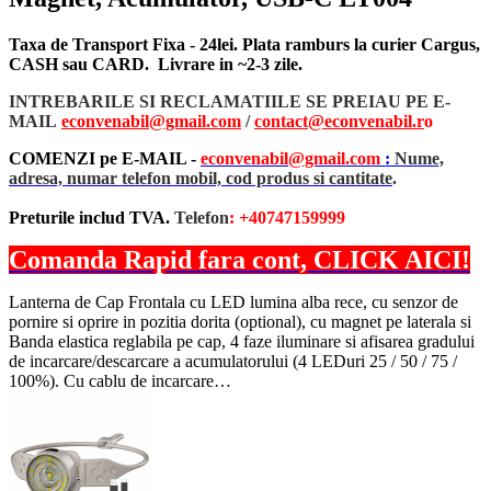
Taxa de Transport Fixa - 24lei. Plata ramburs la curier Cargus,
CASH sau CARD. Livrare in ~2-3 zile.
INTREBARILE SI RECLAMATIILE SE PREIAU PE E-
MAIL
econvenabil@gmail.com
/
contact@econvenabil.r
o
COMENZI pe E-MAIL -
econvenabil@gmail.com
:
Nume,
adresa, numar telefon mobil, cod produs si cantitate
.
Preturile includ TVA.
Telefon
: +40747159999
Comanda Rapid fara cont, CLICK AICI!
Lanterna de Cap Frontala cu LED lumina alba rece, cu senzor de
pornire si oprire in pozitia dorita (optional), cu magnet pe laterala si
Banda elastica reglabila pe cap, 4 faze iluminare si afisarea gradului
de incarcare/descarcare a acumulatorului (4 LEDuri 25 / 50 / 75 /
100%). Cu cablu de incarcare…