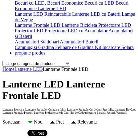
Becuri cu LED, Becuri Economice
Becuri cu LED
Becuri
Economice
Lanterne LED
Lanterne LED Reincarcabile
Lanterne LED cu Baterii
Lampa
de Veghe
Lanterne Frontale LED
Lanterne Bicicleta
Proiectoare LED
Proiector LED
Proiectoare LED cu Acumulator
Acumulatori
si Baterii
Acumulatori Stationari
Acumulatori
Baterii
Camping si Gradina
Felinare de Gradina
Kit Incarcare Solara
propune produs
Home
Lanterne LED
Lanterne Frontale LED
Lanterne LED Lanterne
Frontale LED
Lanterna Frontala, Lanterne Frontale, Cumpara Ieftin Lanterne Frontale Cu Leduri Pret Mic, Lanterna De Cap,
Lanterna Frontala Pescuit, Lanterne Profesionale de Cap. Idei de Cadouri pentru Barbati, Pescari, Vanatori.
Sorteaza:
Nou
Pret
Relevanta