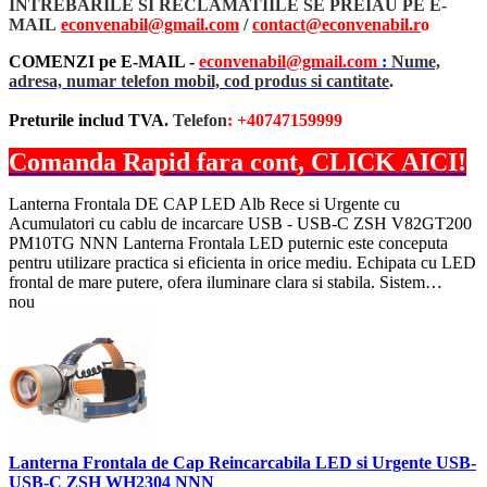
INTREBARILE SI RECLAMATIILE SE PREIAU PE E-
MAIL
econvenabil@gmail.com
/
contact@econvenabil.r
o
COMENZI pe E-MAIL -
econvenabil@gmail.com
:
Nume,
adresa, numar telefon mobil, cod produs si cantitate
.
Preturile includ TVA.
Telefon
: +40747159999
Comanda Rapid fara cont, CLICK AICI!
Lanterna Frontala DE CAP LED Alb Rece si Urgente cu
Acumulatori cu cablu de incarcare USB - USB-C ZSH V82GT200
PM10TG NNN Lanterna Frontala LED puternic este conceputa
pentru utilizare practica si eficienta in orice mediu. Echipata cu LED
frontal de mare putere, ofera iluminare clara si stabila. Sistem…
nou
Lanterna Frontala de Cap Reincarcabila LED si Urgente USB-
USB-C ZSH WH2304 NNN