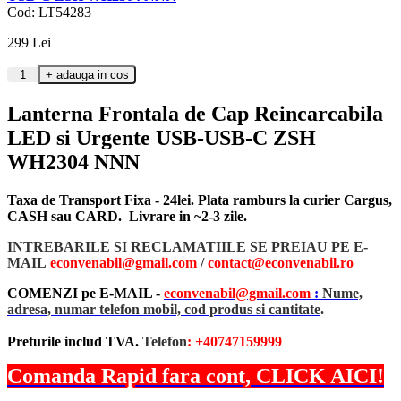
Cod: LT54283
299
Lei
Lanterna Frontala de Cap Reincarcabila
LED si Urgente USB-USB-C ZSH
WH2304 NNN
Taxa de Transport Fixa - 24lei. Plata ramburs la curier Cargus,
CASH sau CARD. Livrare in ~2-3 zile.
INTREBARILE SI RECLAMATIILE SE PREIAU PE E-
MAIL
econvenabil@gmail.com
/
contact@econvenabil.r
o
COMENZI pe E-MAIL -
econvenabil@gmail.com
:
Nume,
adresa, numar telefon mobil, cod produs si cantitate
.
Preturile includ TVA.
Telefon
: +40747159999
Comanda Rapid fara cont, CLICK AICI!