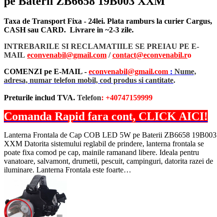
pe Baterii ZB6658 19B003 XXM
Taxa de Transport Fixa - 24lei. Plata ramburs la curier Cargus,
CASH sau CARD. Livrare in ~2-3 zile.
INTREBARILE SI RECLAMATIILE SE PREIAU PE E-
MAIL
econvenabil@gmail.com
/
contact@econvenabil.r
o
COMENZI pe E-MAIL -
econvenabil@gmail.com
:
Nume,
adresa, numar telefon mobil, cod produs si cantitate
.
Preturile includ TVA.
Telefon
: +40747159999
Comanda Rapid fara cont, CLICK AICI!
Lanterna Frontala de Cap COB LED 5W pe Baterii ZB6658 19B003
XXM Datorita sistemului reglabil de prindere, lanterna frontala se
poate fixa comod pe cap, mainile ramanand libere. Ideala pentru
vanatoare, salvamont, drumetii, pescuit, campinguri, datorita razei de
iluminare. Lanterna Frontala este foarte…